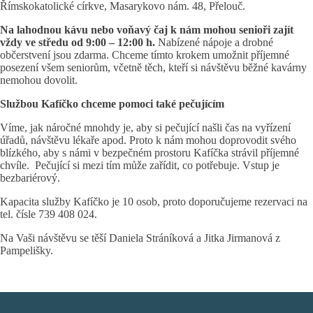
Římskokatolické církve, Masarykovo nám. 48, Přelouč.
Na lahodnou kávu nebo voňavý čaj k nám mohou senioři zajít
vždy ve středu od 9:00 – 12:00 h.
Nabízené nápoje a drobné
občerstvení jsou zdarma. Chceme tímto krokem umožnit příjemné
posezení všem seniorům, včetně těch, kteří si návštěvu běžné kavárny
nemohou dovolit.
Službou Kafíčko chceme pomoci také pečujícím
Víme, jak náročné mnohdy je, aby si pečující našli čas na vyřízení
úřadů, návštěvu lékaře apod. Proto k nám mohou doprovodit svého
blízkého, aby s námi v bezpečném prostoru Kafíčka strávil příjemné
chvíle. Pečující si mezi tím může zařídit, co potřebuje. Vstup je
bezbariérový.
Kapacita služby Kafíčko je 10 osob, proto doporučujeme rezervaci na
tel. čísle 739 408 024.
Na Vaši návštěvu se těší Daniela Stráníková a Jitka Jirmanová z
Pampelišky.