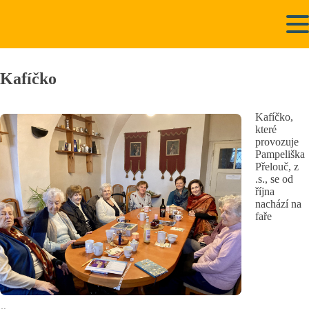
Kafíčko
Kafíčko,
které
provozuje
Pampeliška
Přelouč, z
.s., se od
října
nachází na
faře